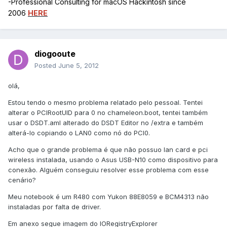
-Professional Consulting for macOS Hackintosh since
2006
HERE
diogooute
Posted
June 5, 2012
olá,
Estou tendo o mesmo problema relatado pelo pessoal. Tentei
alterar o PCIRootUID para 0 no chameleon.boot, tentei também
usar o DSDT.aml alterado do DSDT Editor no /extra e também
alterá-lo copiando o LAN0 como nó do PCI0.
Acho que o grande problema é que não possuo lan card e pci
wireless instalada, usando o Asus USB-N10 como dispositivo para
conexão. Alguém conseguiu resolver esse problema com esse
cenário?
Meu notebook é um R480 com Yukon 88E8059 e BCM4313 não
instaladas por falta de driver.
Em anexo segue imagem do IORegistryExplorer