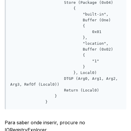
                       Store (Package (0x04)

                           {

                               "built-in", 

                               Buffer (One)

                               {

                                   0x01

                               }, 

                               "location", 

                               Buffer (0x02)

                               {

                                   "1"

                               }

                           }, Local0)

                       DTGP (Arg0, Arg1, Arg2, 
Arg3, RefOf (Local0))

                       Return (Local0)

                   }

Para saber onde inserir, procure no
IORegistryExplorer