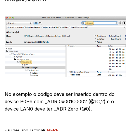
No exemplo o código deve ser inserido dentro do
device P0P6 com _ADR 0x001C0002 (@1C,2) e o
device LAN0 deve ter _ADR Zero (@0).
-Guides and Tutorials
HERE