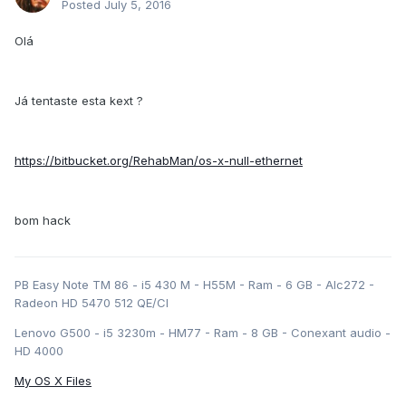
Posted
July 5, 2016
Olá
Já tentaste esta kext ?
https://bitbucket.org/RehabMan/os-x-null-ethernet
bom hack
PB Easy Note TM 86 - i5 430 M - H55M - Ram - 6 GB - Alc272 -
Radeon HD 5470 512 QE/CI
Lenovo G500 - i5 3230m - HM77 - Ram - 8 GB - Conexant audio -
HD 4000
My OS X Files