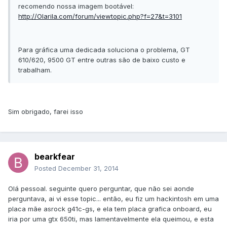
recomendo nossa imagem bootável:
http://Olarila.com/forum/viewtopic.php?f=27&t=3101
Para gráfica uma dedicada soluciona o problema, GT
610/620, 9500 GT entre outras são de baixo custo e
trabalham.
Sim obrigado, farei isso
bearkfear
Posted
December 31, 2014
Olá pessoal. seguinte quero perguntar, que não sei aonde
perguntava, ai vi esse topic... então, eu fiz um hackintosh em uma
placa mãe asrock g41c-gs, e ela tem placa grafica onboard, eu
iria por uma gtx 650ti, mas lamentavelmente ela queimou, e esta