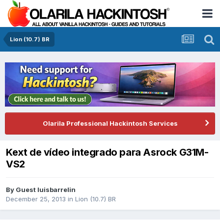
Lion (10.7) BR
Olarila Professional Hackintosh Services
Kext de vídeo integrado para Asrock G31M-
VS2
By Guest luisbarrelin
December 25, 2013
in
Lion (10.7) BR