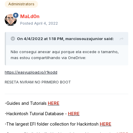
Administrators
MaLd0n
Posted
April 4, 2022
On 4/4/2022 at 1:18 PM,
marciosouzajunior
said:
Não consegui anexar aqui porque ela excede o tamanho,
mas estou compartilhando via OneDrive:
https://easyupload.io/r1kodd
RESETA NVRAM NO PRIMEIRO BOOT
-Guides and Tutorials
HERE
-Hackintosh Tutorial Database -
HERE
-The largest EFI folder collection for Hackintosh
HERE