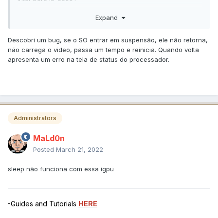
2x8GB Corsair Vengeance DDR3 2400MHZ (XMP ativado)
Expand
SSD M2 NVME HP EX920 512GB
Descobri um bug, se o SO entrar em suspensão, ele não retorna,
Fonte AeroCool X-350
não carrega o video, passa um tempo e reinicia. Quando volta
apresenta um erro na tela de status do processador.
Como estou usando o video integrado precisei colocar o -
igfxvesa no boot-args. Primeiro instalei o BigSur em seguida
pelo próprio sistema fiz a atualização para o Monterey.
Antes fiz essas modificações.
<key>
boot-args
</key>
Administrators
<string>
-v alcid=1 watchdog=0 
agdpmod=pikera -revsbvmm -igfxvesa
</string>
MaLd0n
Posted
March 21, 2022
depois de instalado para o video integrado funcionar
corretamente precisou fazer a seguinte alteração
sleep não funciona com essa igpu
<key>
DeviceProperties
</key>
<dict>
-Guides and Tutorials
HERE
<key>
Add
</key>