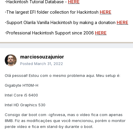
<dict>
-Hackintosh Tutorial Database -
HERE
<key>
PciRoot(0x0)/P
-The largest EFI folder collection for Hackintosh
HERE
ci(0x2,0x0)
</key>
<dict>
-Support Olarila Vanilla Hackintosh by making a donation
HERE
<key>
AAPL,s
lot-name
</key>
-Professional Hackintosh Support since 2006
HERE
<string>
Int
ernal@0,2,0
</string>
<key>
device
_type
</key>
marciosouzajunior
<string>
VGA 
Posted
March 31, 2022
compatible controller
</string>
<key>
model
<
Olá pessoal! Estou com o mesmo problema aqui. Meu setup é:
/key>
<string>
Int
Gigabyte H110M-H
el HD Graphics 530
</string>
Intel Core i5 6400
</dict>
</dict>
Intel HD Graphics 530
<key>
Delete
</key>
<dict/>
Consigo dar boot com -igfxvesa, mas o vídeo fica com apenas
</dict>
8MB. Fiz as modificações que você mencionou, porém o monitor
perde vídeo e fica em stand-by durante o boot.