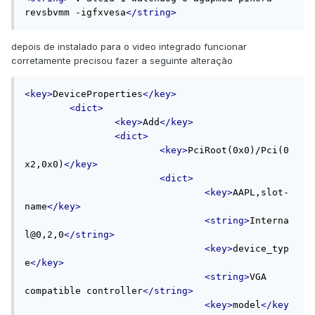
revsbvmm -igfxvesa
</string>
depois de instalado para o video integrado funcionar
corretamente precisou fazer a seguinte alteração
<key>
DeviceProperties
</key>
<dict>
<key>
Add
</key>
<dict>
<key>
PciRoot(0x0)/Pci(0
x2,0x0)
</key>
<dict>
<key>
AAPL,slot-
name
</key>
<string>
Interna
l@0,2,0
</string>
<key>
device_typ
e
</key>
<string>
VGA 
compatible controller
</string>
<key>
model
</key