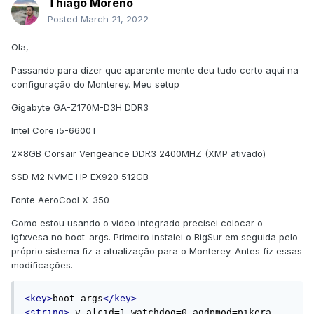
Thiago Moreno
Posted
March 21, 2022
Ola,
Passando para dizer que aparente mente deu tudo certo aqui na
configuração do Monterey. Meu setup
Gigabyte GA-Z170M-D3H DDR3
Intel Core i5-6600T
2x8GB Corsair Vengeance DDR3 2400MHZ (XMP ativado)
SSD M2 NVME HP EX920 512GB
Fonte AeroCool X-350
Como estou usando o video integrado precisei colocar o -
igfxvesa no boot-args. Primeiro instalei o BigSur em seguida pelo
próprio sistema fiz a atualização para o Monterey. Antes fiz essas
modificações.
<key>
boot-args
</key>
<string>
-v alcid=1 watchdog=0 agdpmod=pikera -