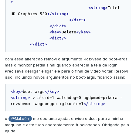
>
<string>
Intel 
HD Graphics 530
</string>
</dict>
</dict>
<key>
Delete
</key>
<dict/>
</dict>
com essa alteracao removi o argumento -igfxvesa do boot-args
mas o monitor perdia sinal quando aparecia a tela de login.
Precisava desligar e ligar ele para o final de video voltar. Resolvi
isso, incluindo novos argumentos no boot-args, ficando assim:
<key>
boot-args
</key>
<string>
-v alcid=1 watchdog=0 agdpmod=pikera -
revsbvmm -wegnoegpu igfxonln=1
</string>
o
me deu uma ajuda, enviou o dsdt para a minha
@MaLd0n
maquina e esta tudo aparentemente funcionando. Obrigado pela
ajuda.