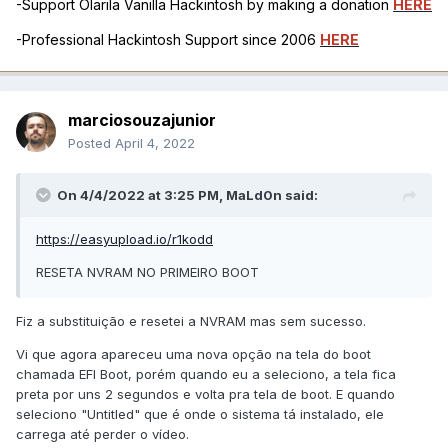
-Support Olarila Vanilla Hackintosh by making a donation
HERE
-Professional Hackintosh Support since 2006
HERE
marciosouzajunior
Posted
April 4, 2022
On 4/4/2022 at 3:25 PM,
MaLd0n
said:
https://easyupload.io/r1kodd
RESETA NVRAM NO PRIMEIRO BOOT
Fiz a substituição e resetei a NVRAM mas sem sucesso.
Vi que agora apareceu uma nova opção na tela do boot
chamada EFI Boot, porém quando eu a seleciono, a tela fica
preta por uns 2 segundos e volta pra tela de boot. E quando
seleciono "Untitled" que é onde o sistema tá instalado, ele
carrega até perder o vídeo.