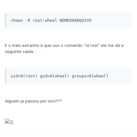
chown -R root:wheel NOMEDOARQUIVO
E o mais estranho é que uso o comando "id root" ele me dá a
seguinte saida...
uid=0(root) gid=0(wheel) groups=0(wheel)
Alguem ja passou por isso???