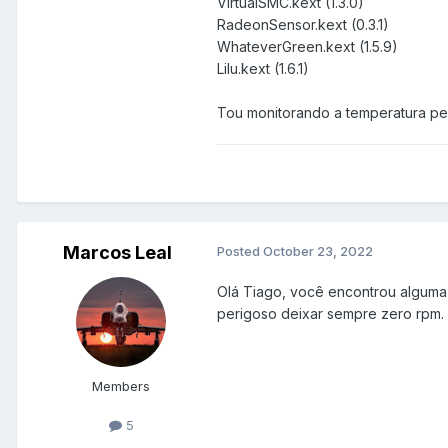
VirtualSMC.kext (1.3.0)
RadeonSensor.kext (0.3.1)
WhateverGreen.kext (1.5.9)
Lilu.kext (1.6.1)
Tou monitorando a temperatura p
Marcos Leal
Posted
October 23, 2022
Olá Tiago, você encontrou alguma
perigoso deixar sempre zero rpm.
Members
5