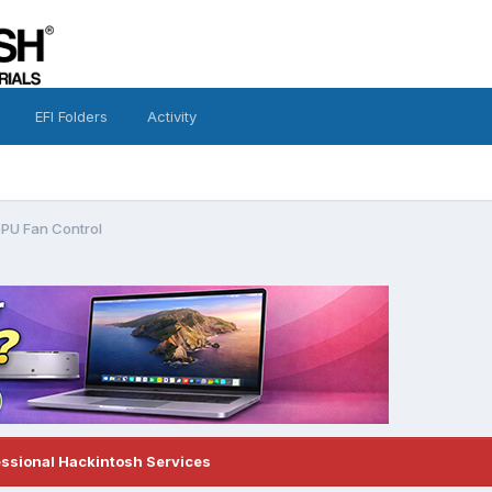
EFI Folders
Activity
PU Fan Control
essional Hackintosh Services