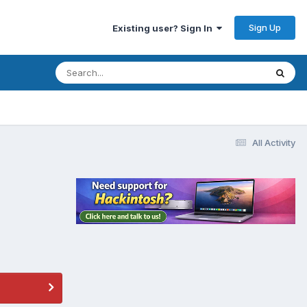
Sign Up
Existing user? Sign In
All Activity