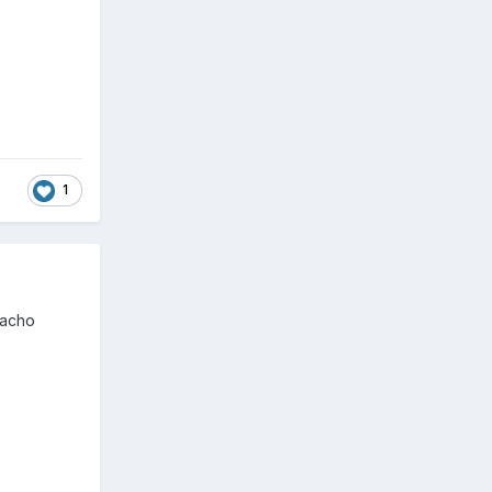
1
 acho