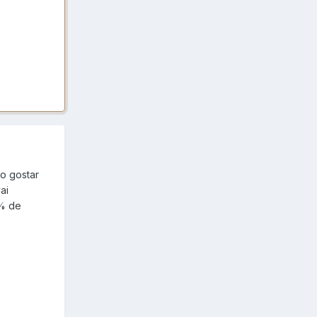
o gostar
ai
0% de