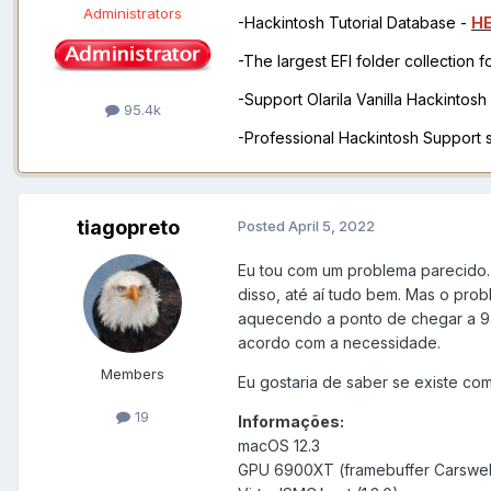
Administrators
-Hackintosh Tutorial Database -
H
-The largest EFI folder collection 
-Support Olarila Vanilla Hackintos
95.4k
-Professional Hackintosh Support
tiagopreto
Posted
April 5, 2022
Eu tou com um problema parecido. 
disso, até aí tudo bem. Mas o pro
aquecendo a ponto de chegar a 94
acordo com a necessidade.
Members
Eu gostaria de saber se existe com
19
Informações:
macOS 12.3
GPU 6900XT (framebuffer Carswel