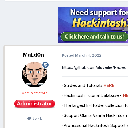
MaLd0n
Posted
March 4, 2022
https://github.com/aluveitie/Rade
-Guides and Tutorials
HERE
Administrators
-Hackintosh Tutorial Database -
H
-The largest EFI folder collection 
-Support Olarila Vanilla Hackintos
95.4k
-Professional Hackintosh Support