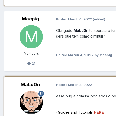
Macpig
Posted
March 4, 2022
(edited)
Obrigado
MaLd0n
temperatura fu
sera que tem como diminuir?
Members
Edited
March 4, 2022
by Macpig
21
MaLd0n
Posted
March 4, 2022
esse bug é comum logo após o bo
-Guides and Tutorials
HERE