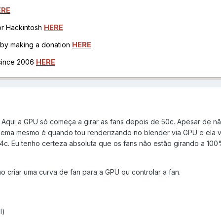
ERE
for Hackintosh
HERE
h by making a donation
HERE
 since 2006
HERE
Aqui a GPU só começa a girar as fans depois de 50c. Apesar de nã
blema mesmo é quando tou renderizando no blender via GPU e ela v
c. Eu tenho certeza absoluta que os fans não estão girando a 10
o criar uma curva de fan para a GPU ou controlar a fan.
l)