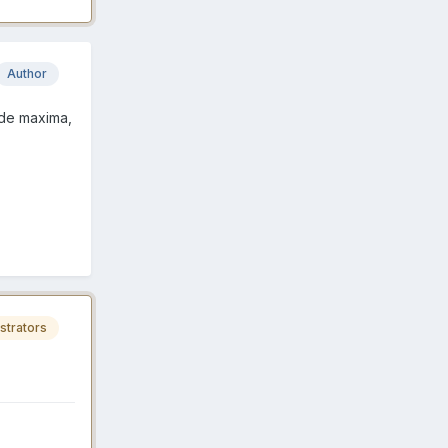
Author
ade maxima,
strators