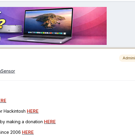
Admini
onSensor
ERE
for Hackintosh
HERE
h by making a donation
HERE
 since 2006
HERE