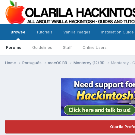
Browse
Tutorials
Vanilla Images
Installation Guide
Forums
Guidelines
Staff
Online Users
Home
Português
macOS BR
Monterey (12) BR
Monterey - G
Olarila Prof