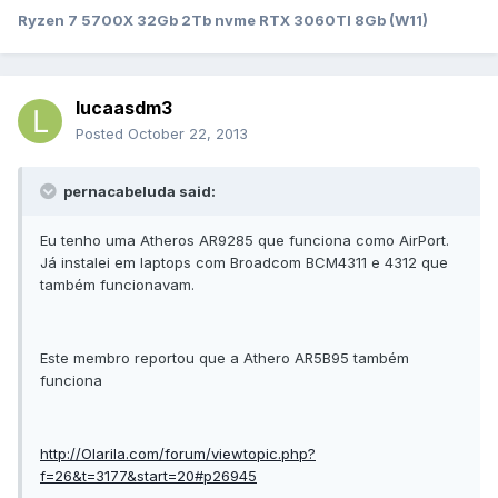
Ryzen 7 5700X 32Gb 2Tb nvme RTX 3060TI 8Gb (W11)
lucaasdm3
Posted
October 22, 2013
pernacabeluda said:
Eu tenho uma Atheros AR9285 que funciona como AirPort.
Já instalei em laptops com Broadcom BCM4311 e 4312 que
também funcionavam.
Este membro reportou que a Athero AR5B95 também
funciona
http://Olarila.com/forum/viewtopic.php?
f=26&t=3177&start=20#p26945