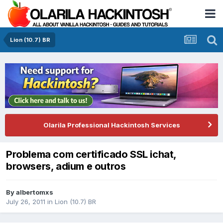
Lion (10.7) BR
Olarila Professional Hackintosh Services
Problema com certificado SSL ichat,
browsers, adium e outros
By
albertomxs
July 26, 2011
in
Lion (10.7) BR