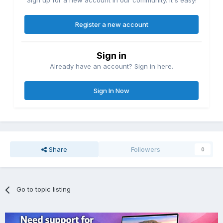
Sign up for a new account in our community. It's easy!
Register a new account
Sign in
Already have an account? Sign in here.
Sign In Now
Share
Followers
0
Go to topic listing