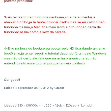
próximo problema:
3•As teclas fn não funciona nenhuma,só a de aumentar e
abaixar o brilho,já te tentei colocar dsdt's mas se eu coloco não
funciona mesmo,o Mac fica meio lento e o touchpad deixa de
funcionar,assim como a kext da bateria
.
4•Erro na hora do boot,se eu bootar pelo HD fica dando um erro
boot0:erro,já tentei seguir o tutorial daqui do fórum pelo Windows
mas não dá certo,ele fala que na acha o arquivo ,e eu não
entendi direito esse tutorial porque ta meio confuso.
Obrigado!!
Edited
September 30, 2012
by Guest
ideapad 310 - i36100u - hd520 - 12gb - 120ssd + 1tb hdd