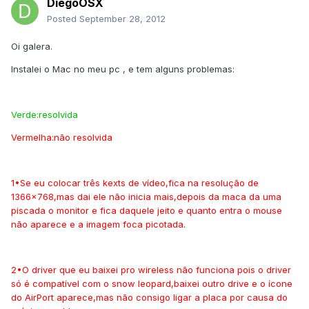
DiegoOSX
Posted
September 28, 2012
Oi galera.
Instalei o Mac no meu pc , e tem alguns problemas:
Verde:resolvida
Vermelha:não resolvida
1•Se eu colocar três kexts de vídeo,fica na resolução de
1366x768,mas dai ele não inicia mais,depois da maca da uma
piscada o monitor e fica daquele jeito e quanto entra o mouse
não aparece e a imagem foca picotada.
2•O driver que eu baixei pro wireless não funciona pois o driver
só é compatível com o snow leopard,baixei outro drive e o ícone
do AirPort aparece,mas não consigo ligar a placa por causa do