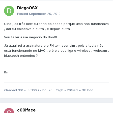
DiegoOSX
Posted
September 29, 2012
Olha , as três kext eu tinha colocado porque uma nao funcionava
, dai eu colocava a outra , e depois outra .
Vou fazer esse negocio do Boot0 ..
Já atualizei a assinatura e o FN tem aver sim , pois a tecla não
está funcionando no MAC , e é ela que liga o wireless , webcam ,
bluetooth entendeu ?
Rs
ideapad 310 - i36100u - hd520 - 12gb - 120ssd + 1tb hdd
c00lface