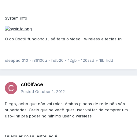
System info :
O do Boot0 funcionou , só falta o video , wireless e teclas fn
ideapad 310 - i36100u - hd520 - 12gb - 120ssd + 1tb hdd
c00lface
Posted
October 1, 2012
Diego, acho que não vai rolar.. Ambas placas de rede não são
suportadas. Creio que se você quer usar vai ter de comprar um
usb-link pra poder no mínimo usar o wireless.
Qualquer coisa, estou aquí.