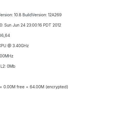
sion: 10.8 BuildVersion: 12A269
0.0: Sun Jun 24 23:00:16 PDT 2012
86_64
 CPU @ 3.40GHz
 100MHz
 L2: 0Mb
 = 0.00M free = 64.00M (encrypted)