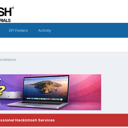
EFI Folders
Activity
problema
essional Hackintosh Services