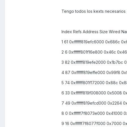
Tengo todos los kexts necesarios
Index Refs Address Size Wired Na
1 61 0xffffff819efc6000 0x686c 0x
2 6 0xffffff801f16e800 0x46c 0x46
3 82 0xffffff819efe2000 0x1b7bc 0x
4 87 0xffffff819effe000 0x99f8 0x9
5 74 0xffffff801f172000 0x88c 0x8
6 33 0xffffff819f008000 0x5008 0x
7 49 0xffffff819efcd000 0x2264 0x
8 0 0xffffff7f8073e000 0x41000 0x
9 16 0xffffff7f8077f000 0x7000 0x