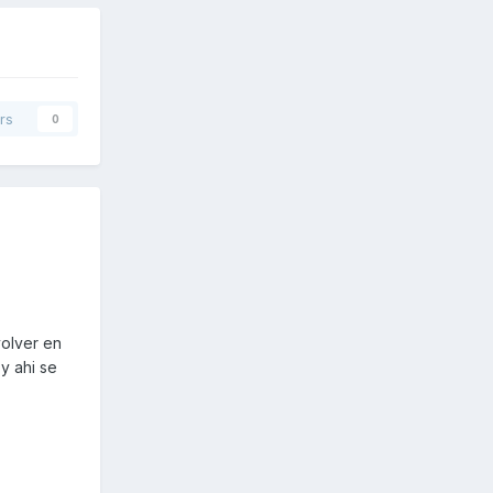
rs
0
olver en
y ahi se