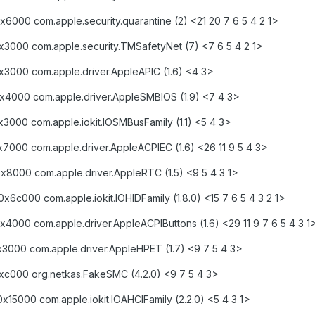
6000 com.apple.security.quarantine (2) <21 20 7 6 5 4 2 1>
x3000 com.apple.security.TMSafetyNet (7) <7 6 5 4 2 1>
x3000 com.apple.driver.AppleAPIC (1.6) <4 3>
x4000 com.apple.driver.AppleSMBIOS (1.9) <7 4 3>
3000 com.apple.iokit.IOSMBusFamily (1.1) <5 4 3>
7000 com.apple.driver.AppleACPIEC (1.6) <26 11 9 5 4 3>
x8000 com.apple.driver.AppleRTC (1.5) <9 5 4 3 1>
6c000 com.apple.iokit.IOHIDFamily (1.8.0) <15 7 6 5 4 3 2 1>
4000 com.apple.driver.AppleACPIButtons (1.6) <29 11 9 7 6 5 4 3 1
x3000 com.apple.driver.AppleHPET (1.7) <9 7 5 4 3>
xc000 org.netkas.FakeSMC (4.2.0) <9 7 5 4 3>
x15000 com.apple.iokit.IOAHCIFamily (2.2.0) <5 4 3 1>