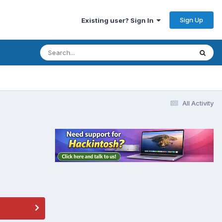
Sign Up
Existing user? Sign In
All Activity