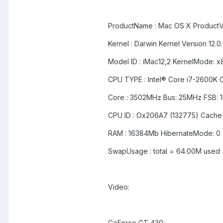
ProductName : Mac OS X ProductVer
Kernel : Darwin Kernel Version 12.
Model ID : iMac12,2 KernelMode: x
CPU TYPE : Intel® Core i7-2600K
Core : 3502MHz Bus: 25MHz FSB:
CPU ID : Ox206A7 (132775) Cache
RAM : 16384Mb HibernateMode: 0
SwapUsage : total = 64.00M used
Video:
GeForce GT 430: