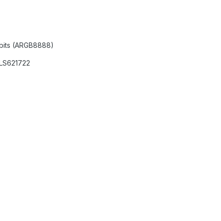
 bits (ARGB8888)
9LS621722