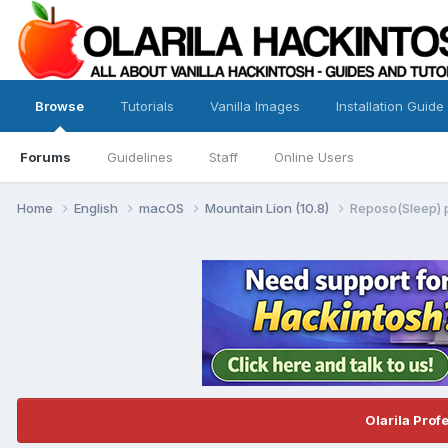
Browse
Tutorials
Vanilla Images
Installation Guide
Forums
Guidelines
Staff
Online Users
Home
English
macOS
Mountain Lion (10.8)
Reposo(Sleep) 
Olarila Prof