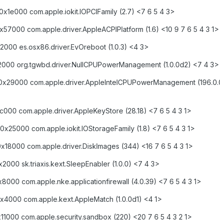
0x1e000 com.apple.iokit.IOPCIFamily (2.7) <7 6 5 4 3>
x57000 com.apple.driver.AppleACPIPlatform (1.6) <10 9 7 6 5 4 3 1>
2000 es.osx86.driver.EvOreboot (1.0.3) <4 3>
x2000 org.tgwbd.driver.NullCPUPowerManagement (1.0.0d2) <7 4 3>
 0x29000 com.apple.driver.AppleIntelCPUPowerManagement (196.0.0
c000 com.apple.driver.AppleKeyStore (28.18) <7 6 5 4 3 1>
0x25000 com.apple.iokit.IOStorageFamily (1.8) <7 6 5 4 3 1>
x18000 com.apple.driver.DiskImages (344) <16 7 6 5 4 3 1>
000 sk.triaxis.kext.SleepEnabler (1.0.0) <7 4 3>
8000 com.apple.nke.applicationfirewall (4.0.39) <7 6 5 4 3 1>
x4000 com.apple.kext.AppleMatch (1.0.0d1) <4 1>
x11000 com.apple.security.sandbox (220) <20 7 6 5 4 3 2 1>