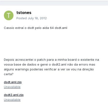
tstones
Posted
July 18, 2012
Cassio extraí o dsdt pelo aida 64 dsdt.aml
Depois acrescentei o patch para a minha board o existente na
vossa base de dados e gerei o dsdt2.aml não da errors mas
alguns warnings poderias verificar a ver se vou na direção
certa?
dsdt.aml.zip
Unavailable
dsdt2.aml.zip
Unavailable