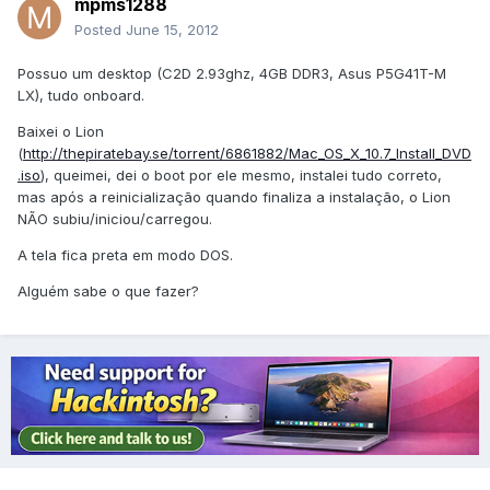
mpms1288
Posted
June 15, 2012
Possuo um desktop (C2D 2.93ghz, 4GB DDR3, Asus P5G41T-M
LX), tudo onboard.
Baixei o Lion
(
http://thepiratebay.se/torrent/6861882/Mac_OS_X_10.7_Install_DVD
.iso
), queimei, dei o boot por ele mesmo, instalei tudo correto,
mas após a reinicialização quando finaliza a instalação, o Lion
NÃO subiu/iniciou/carregou.
A tela fica preta em modo DOS.
Alguém sabe o que fazer?