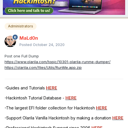
Administrators
MaLd0n
Posted
October 24, 2020
Post one Full Dump
https://www.olarila.com/topic/10301-olarila-runme-dumper/
https://olarila.com/files/Utils/RunMe.app.zip
-Guides and Tutorials
HERE
-Hackintosh Tutorial Database -
HERE
-The largest EFI folder collection for Hackintosh
HERE
-Support Olarila Vanilla Hackintosh by making a donation
HERE
-Professional Hackintosh Support since 2006
HERE