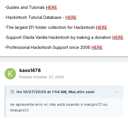
-Guides and Tutorials
HERE
-Hackintosh Tutorial Database -
HERE
-The largest EFI folder collection for Hackintosh
HERE
-Support Olarila Vanilla Hackintosh by making a donation
HERE
-Professional Hackintosh Support since 2006
HERE
kaos1478
Posted
October 27, 2020
On 10/27/2020 at 1:54 AM,
MaLd0n
said:
se apresenta erro vc não está usando o macpro7,1 ou
imacpro1,1