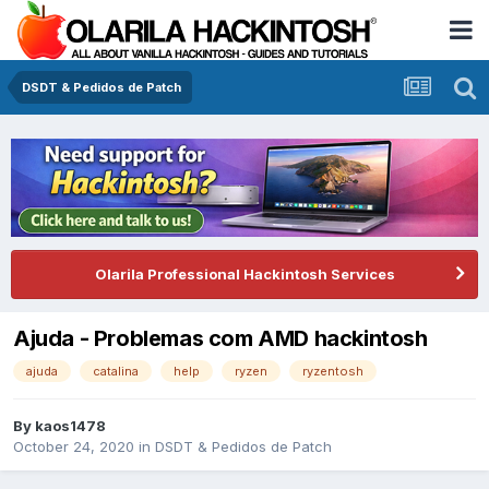
DSDT & Pedidos de Patch
Olarila Professional Hackintosh Services
Ajuda - Problemas com AMD hackintosh
ajuda
catalina
help
ryzen
ryzentosh
By
kaos1478
October 24, 2020
in
DSDT & Pedidos de Patch