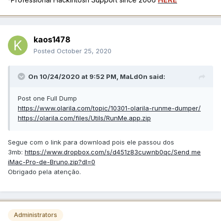
kaos1478
Posted
October 25, 2020
On 10/24/2020 at 9:52 PM,
MaLd0n
said:
Post one Full Dump
https://www.olarila.com/topic/10301-olarila-runme-dumper/
https://olarila.com/files/Utils/RunMe.app.zip
Segue com o link para download pois ele passou dos
3mb:
https://www.dropbox.com/s/d451z83cuwnb0qc/Send me
iMac-Pro-de-Bruno.zip?dl=0
Obrigado pela atenção.
Administrators