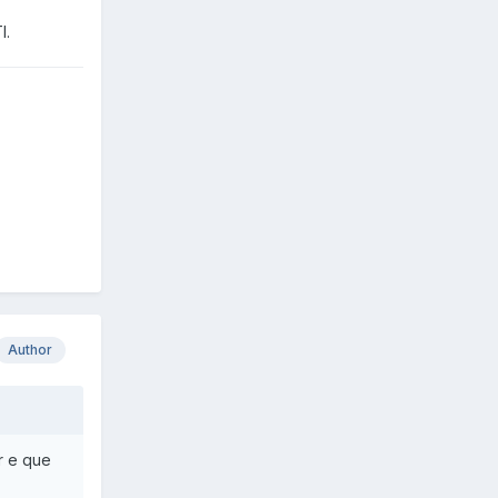
I.
Author
r e que