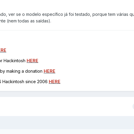
do, ver se o modelo específico já foi testado, porque tem várias q
te (nem todas as saídas).
ERE
for Hackintosh
HERE
h by making a donation
HERE
OS Hackintosh since 2006
HERE