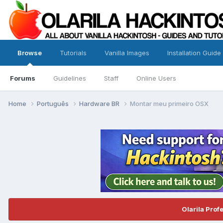
Browse
Tutorials
Vanilla Images
Installation Guide
Forums
Guidelines
Staff
Online Users
Home
Português
Hardware BR
Montar meu primeiro OSX
Olarila Prof