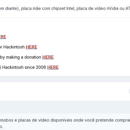
m diante), placa mãe com chipset Intel, placa de vídeo nVidia ou AT
ERE
for Hackintosh
HERE
h by making a donation
HERE
OS Hackintosh since 2006
HERE
Us, mobos e placas de vídeo disponíveis onde você pretende compra
o.