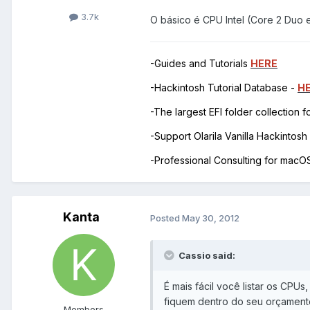
3.7k
O básico é CPU Intel (Core 2 Duo e
-Guides and Tutorials
HERE
-Hackintosh Tutorial Database -
H
-The largest EFI folder collection 
-Support Olarila Vanilla Hackintos
-Professional Consulting for mac
Kanta
Posted
May 30, 2012
Cassio said:
É mais fácil você listar os CP
fiquem dentro do seu orçament
Members