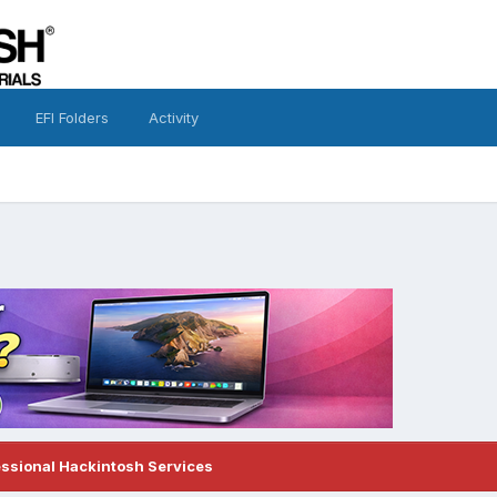
EFI Folders
Activity
essional Hackintosh Services