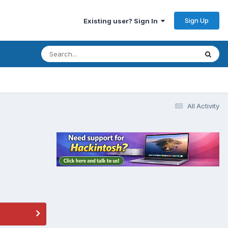
Sign Up
Existing user? Sign In
All Activity