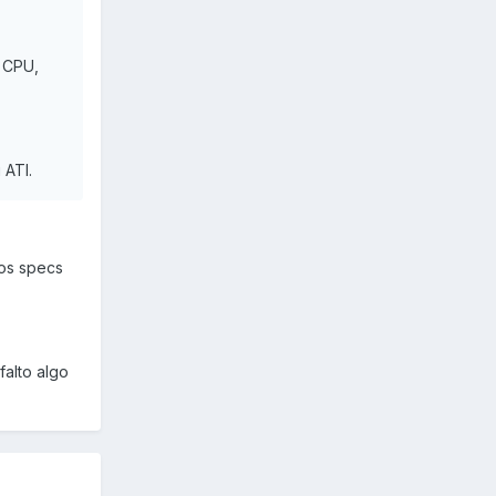
o CPU,
 ATI.
 os specs
falto algo