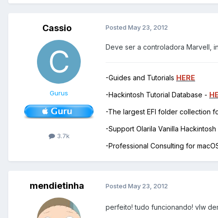
Cassio
Posted
May 23, 2012
Deve ser a controladora Marvell, i
-Guides and Tutorials
HERE
Gurus
-Hackintosh Tutorial Database -
H
-The largest EFI folder collection 
-Support Olarila Vanilla Hackintos
3.7k
-Professional Consulting for mac
mendietinha
Posted
May 23, 2012
perfeito! tudo funcionando! vlw de