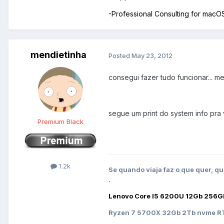
-Professional Consulting for mac
mendietinha
Posted
May 23, 2012
consegui fazer tudo funcionar... m
segue um print do system info pra 
Premium Black
1.2k
Se quando viaja faz o que quer, qu
.
Lenovo Core I5 6200U 12Gb 256G
Ryzen 7 5700X 32Gb 2Tb nvme RT