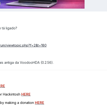
 tá ligado?
forum/viewtopic.php?f=2&t=180
is antiga da VoodooHDA (0.2.56).
ERE
for Hackintosh
HERE
h by making a donation
HERE