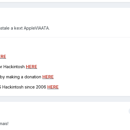
nstale a kext AppleVIAATA.
ERE
for Hackintosh
HERE
h by making a donation
HERE
OS Hackintosh since 2006
HERE
mais!