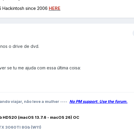
OS Hackintosh since 2006
HERE
enos o drive de dvd.
ver se tu me ajuda com essa última coisa:
ando viajar, não leve a mulher ----
No PM support. Use the forum.
b HD520 (macOS 13.7.6 - macOS 26) OC
X 3060TI 8Gb (W11)