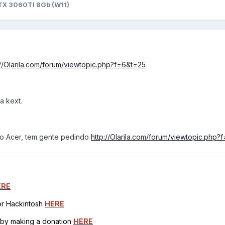
X 3060TI 8Gb (W11)
://Olarila.com/forum/viewtopic.php?f=6&t=25
a kext.
do Acer, tem gente pedindo
http://Olarila.com/forum/viewtopic.php
ERE
for Hackintosh
HERE
h by making a donation
HERE