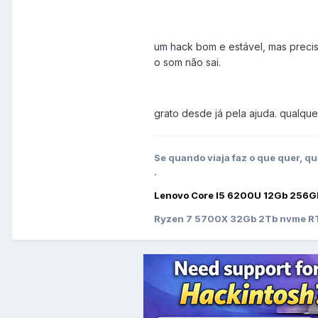
um hack bom e estável, mas precis
o som não sai.
grato desde já pela ajuda. qualque
Se quando viaja faz o que quer, qu
.
Lenovo Core I5 6200U 12Gb 256G
Ryzen 7 5700X 32Gb 2Tb nvme RT