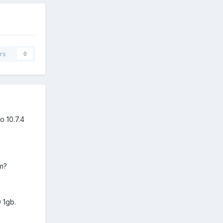
rs
0
o 10.7.4
m?
 1gb.