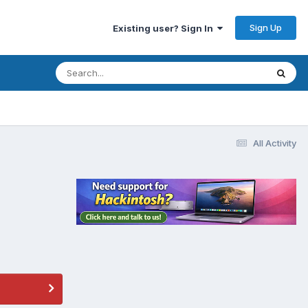
Sign Up
Existing user? Sign In
All Activity