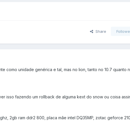
Share
Followe
e como unidade genérica e tal, mas no lion, tanto no 10.7 quanto n
er isso fazendo um rollback de alguma kext do snow ou coisa assi
ghz, 2gb ram ddr2 800, placa mãe intel DQ35MP, zotac geforce 210