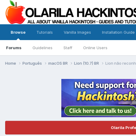
Browse
Tutorials
Vanilla Images
Installation Guide
Forums
Guidelines
Staff
Online Users
Home
Português
macOS BR
Lion (10.7) BR
Lion não recon
Olarila Prof