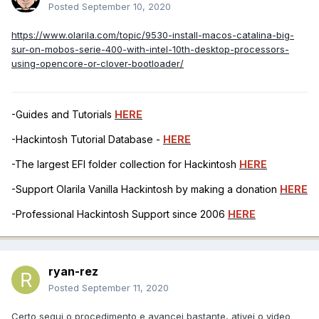
Posted
September 10, 2020
https://www.olarila.com/topic/9530-install-macos-catalina-big-
sur-on-mobos-serie-400-with-intel-10th-desktop-processors-
using-opencore-or-clover-bootloader/
-Guides and Tutorials
HERE
-Hackintosh Tutorial Database -
HERE
-The largest EFI folder collection for Hackintosh
HERE
-Support Olarila Vanilla Hackintosh by making a donation
HERE
-Professional Hackintosh Support since 2006
HERE
ryan-rez
Posted
September 11, 2020
Certo segui o procedimento e avancei bastante, ativei o video