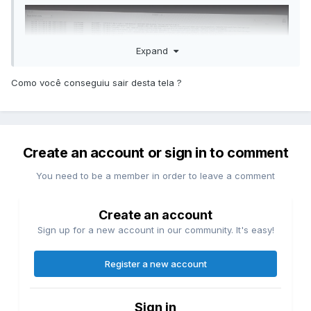
Expand
Como você conseguiu sair desta tela ?
Create an account or sign in to comment
Segue abaixo o log de erro da instalação, e também
You need to be a member in order to leave a comment
minha EFI no momento.
A esqueci de dizer acima, minha mobo é uma ASRock
Create an account
H410M-HVS, e cpu i3 10100.
Sign up for a new account in our community. It's easy!
Register a new account
log.zip
23.18 kB · 1 download
Sign in