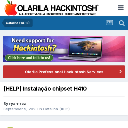
Catalina (10.15)
Olarila Professional Hackintosh Services
[HELP] Instalação chipset H410
By
ryan-rez
September 9, 2020
in
Catalina (10.15)