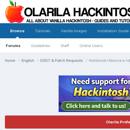
Browse
Tutorials
Vanilla Images
Installation Guide
Forums
Guidelines
Staff
Online Users
Home
English
DSDT & Patch Requests
Notebook Hiberna e nã
Olarila Prof