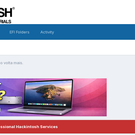
EFI Folders
Activity
o volta mais.
essional Hackintosh Services