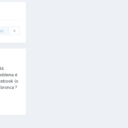
rs
0
34
roblema é
otebook (o
a bronca ?