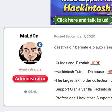
MaLd0n
Posted
September 7, 2020
desativa o hibernate e o auto slee
-Guides and Tutorials
HERE
Administrators
-Hackintosh Tutorial Database -
H
-The largest EFI folder collection 
-Support Olarila Vanilla Hackintos
95.4k
-Professional Hackintosh Support