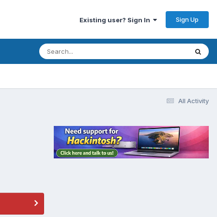
Sign Up
Existing user? Sign In
All Activity