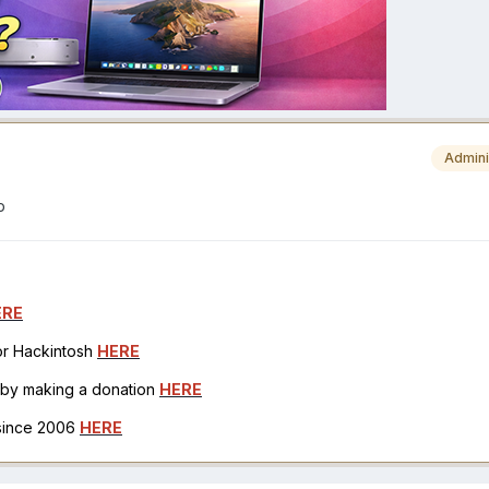
Admini
p
ERE
for Hackintosh
HERE
h by making a donation
HERE
 since 2006
HERE