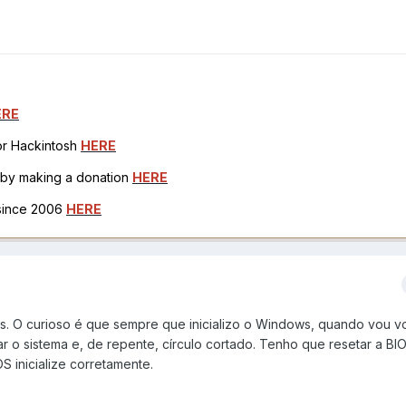
ERE
for Hackintosh
HERE
h by making a donation
HERE
 since 2006
HERE
ws. O curioso é que sempre que inicializo o Windows, quando vou vo
 o sistema e, de repente, círculo cortado. Tenho que resetar a BI
 inicialize corretamente.