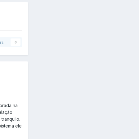
rs
0
orada na
alação
 tranquilo.
sistema ele