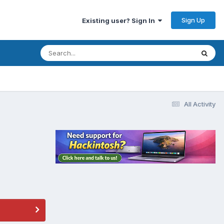
Sign Up
Existing user? Sign In
All Activity