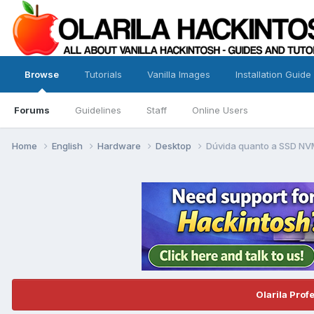
Browse
Tutorials
Vanilla Images
Installation Guide
Forums
Guidelines
Staff
Online Users
Home
English
Hardware
Desktop
Dúvida quanto a SSD N
Olarila Prof