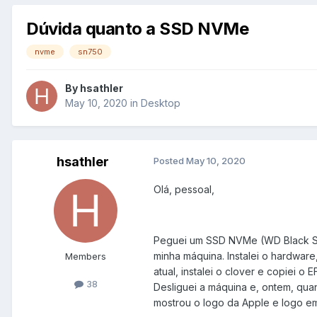
Dúvida quanto a SSD NVMe
nvme
sn750
By
hsathler
May 10, 2020
in
Desktop
hsathler
Posted
May 10, 2020
Olá, pessoal,
Peguei um SSD NVMe (WD Black S
minha máquina. Instalei o hardware
Members
atual, instalei o clover e copiei o 
38
Desliguei a máquina e, ontem, quand
mostrou o logo da Apple e logo em