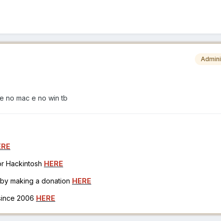
Admini
de no mac e no win tb
ERE
for Hackintosh
HERE
h by making a donation
HERE
 since 2006
HERE