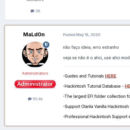
38
MaLd0n
Posted
May 16, 2020
não faço ideia, erro estranho
veja se não é o ahci, use ahci mo
Administrators
-Guides and Tutorials
HERE
-Hackintosh Tutorial Database -
H
-The largest EFI folder collection 
95.4k
-Support Olarila Vanilla Hackintos
-Professional Hackintosh Support