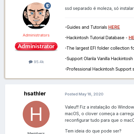
ssd separado é moleza, só instalar
-Guides and Tutorials
HERE
Administrators
-Hackintosh Tutorial Database -
H
-The largest EFI folder collection 
-Support Olarila Vanilla Hackintos
95.4k
-Professional Hackintosh Support
hsathler
Posted
May 16, 2020
Valeu!!! Fiz a instalação do Windo
macOS, o clover começa a carregar
reconfigurar tudo para que o macOS
Tem ideia do que pode ser?
Members