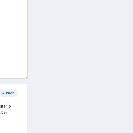
Author
ltar o
OS e