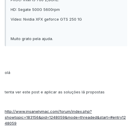
HD: Segate 500G 5600rpm
Vídeo: Nvidia XFX geforce GTS 250 1G
Muito grato pela ajuda.
olá
tenta ver este post e aplicar as soluções lá propostas
http://www.insanelymac.com/forum/index.php?
showtopic=183156&pid=1248059&mode=threaded&start=#entry12
48059