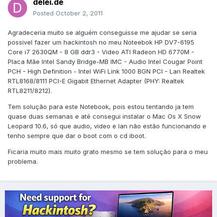
delei.de
Posted
October 2, 2011
Agradeceria muito se alguém conseguisse me ajudar se seria
possivel fazer um hackintosh no meu Noteebok HP DV7-6195
Core i7 2630QM - 8 GB ddr3 - Video ATI Radeon HD 6770M -
Placa Mãe Intel Sandy Bridge-MB IMC - Audio Intel Cougar Point
PCH - High Definition - Intel WiFi Link 1000 BGN PCI - Lan Realtek
RTL8168/8111 PCI-E Gigabit Ethernet Adapter (PHY: Realtek
RTL8211/8212).
Tem solução para este Notebook, pois estou tentando ja tem
quase duas semanas e até consegui instalar o Mac Os X Snow
Leopard 10.6, só que audio, video e lan não estão funcionando e
tenho sempre que dar o boot com o cd iboot.
Ficaria muito mais muito grato mesmo se tem solução para o meu
problema.