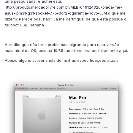
uma pesquisada, e achei esta:
http://produto.mercadolivre.com.br/MLB-649124320-placa-me-
asus-ipm31-g31-socket-775-ddr2-cgarantia-novo-_JM
o que me
dizem? Parece boa, não? Já me certifiquei de que esta possue o
tal boot USB, hahaha.
Acredito que não terei problemas migrando para uma versão
mais atual do OS, pois na 10.7.5 tudo funciona perfeitamente aqui.
Abaixo alguns screenshots de minhas especificações atuais