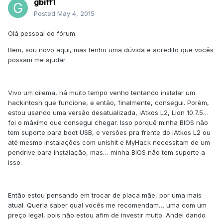
gbiff1
Posted
May 4, 2015
Olá pessoal do fórum.
Bem, sou novo aqui, mas tenho uma dúvida e acredito que vocês
possam me ajudar.
Vivo um dilema, há muito tempo venho tentando instalar um
hackintosh que funcione, e então, finalmente, consegui. Porém,
estou usando uma versão desatualizada, iAtkos L2, Lion 10.7.5…
foi o máximo que consegui chegar. Isso porquê minha BIOS não
tem suporte para boot USB, e versões pra frente do iAtkos L2 ou
até mesmo instalações com unishit e MyHack necessitam de um
pendrive para instalação, mas… minha BIOS não tem suporte a
isso.
Então estou pensando em trocar de placa mãe, por uma mais
atual. Queria saber qual vocês me recomendam… uma com um
preço legal, pois não estou afim de investir muito. Andei dando