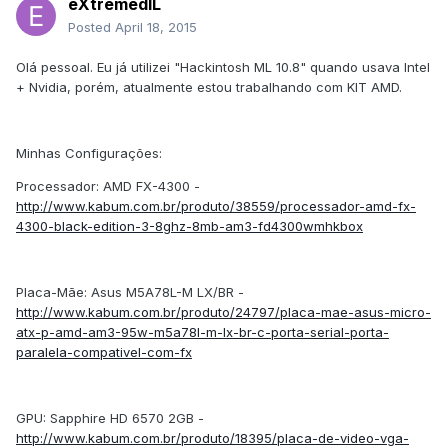
eXtremedlL
Posted
April 18, 2015
Olá pessoal. Eu já utilizei "Hackintosh ML 10.8" quando usava Intel
+ Nvidia, porém, atualmente estou trabalhando com KIT AMD.
Minhas Configurações:
Processador: AMD FX-4300 -
http://www.kabum.com.br/produto/38559/processador-amd-fx-
4300-black-edition-3-8ghz-8mb-am3-fd4300wmhkbox
Placa-Mãe: Asus M5A78L-M LX/BR -
http://www.kabum.com.br/produto/24797/placa-mae-asus-micro-
atx-p-amd-am3-95w-m5a78l-m-lx-br-c-porta-serial-porta-
paralela-compativel-com-fx
GPU: Sapphire HD 6570 2GB -
http://www.kabum.com.br/produto/18395/placa-de-video-vga-