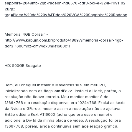
sapphire-2048mb-2gb-radeon-hd6570-ddr3-pci-e-324l-11191-02-
20g/?
tag=Placa%20de%20v%EDdeo%20VGA%20Sapphire%20Radeon
Memória: 4GB Corsair -
http://www.kabum.com.br/produto/48697/memoria-corsair-4gb-
ddr3-1600mhz-cmv4gx3m1a1600c11
HD: 500GB Seagate
Bom, eu cheguei instalar o Mavericks 10.9 em meu PC,
inicializando com as flags:
amdfx -v
. Instalei o Hack, porém, a
resolução não ficava correta. Meu monitor monitor é de
1366x768 e a resolução disponível era 1024x768. Exclui as kexts
da Nvidia e GForce.. mesmo assim a resolução não se ajeitava.
Então editei a Kext ATI6000 (acho que era esse o nome) e
adicionei a Div Id da minha placa de vídeo. A resolução foi pra
1366x768, porém, ainda continuava sem aceleração gráfica.