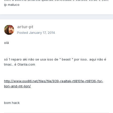
ip maluco
artur-pt
Posted
January 17, 2014
olá
só 1 reparo aki não se usa isso de " beast " por isso.. aqui não é
tmac.. é Olarila.com
http://www.osx86.net/files/file/939-realtek-rtl8101e-rtl8136-for-
lion-and-mt-lion/
bom hack