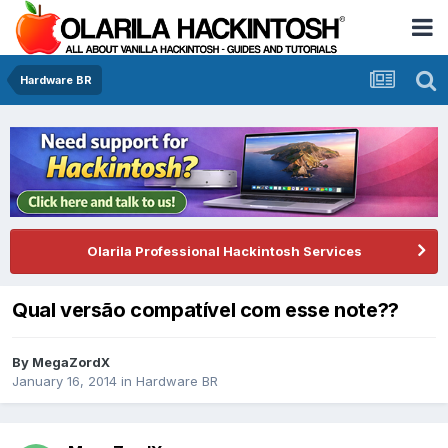
Hardware BR
Olarila Professional Hackintosh Services
Qual versão compatível com esse note??
By
MegaZordX
January 16, 2014
in
Hardware BR