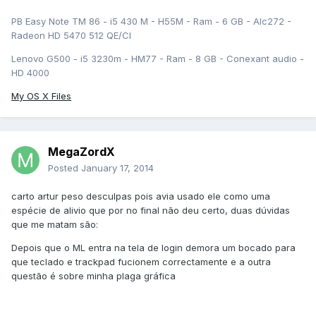
PB Easy Note TM 86 - i5 430 M - H55M - Ram - 6 GB - Alc272 -
Radeon HD 5470 512 QE/CI
Lenovo G500 - i5 3230m - HM77 - Ram - 8 GB - Conexant audio -
HD 4000
My OS X Files
MegaZordX
Posted
January 17, 2014
carto artur peso desculpas pois avia usado ele como uma
espécie de alivio que por no final não deu certo, duas dúvidas
que me matam são:
Depois que o ML entra na tela de login demora um bocado para
que teclado e trackpad fucionem correctamente e a outra
questão é sobre minha plaga gráfica