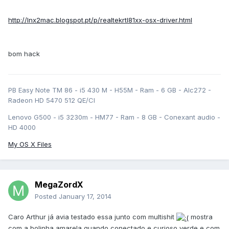
http://lnx2mac.blogspot.pt/p/realtekrtl81xx-osx-driver.html
bom hack
PB Easy Note TM 86 - i5 430 M - H55M - Ram - 6 GB - Alc272 -
Radeon HD 5470 512 QE/CI
Lenovo G500 - i5 3230m - HM77 - Ram - 8 GB - Conexant audio -
HD 4000
My OS X Files
MegaZordX
Posted
January 17, 2014
Caro Arthur já avia testado essa junto com multishit
mostra
com a bolinha amarela quando conectado e curioso verde e com