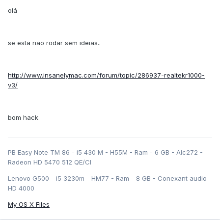
olá
se esta não rodar sem ideias..
http://www.insanelymac.com/forum/topic/286937-realtekr1000-
v3/
bom hack
PB Easy Note TM 86 - i5 430 M - H55M - Ram - 6 GB - Alc272 -
Radeon HD 5470 512 QE/CI
Lenovo G500 - i5 3230m - HM77 - Ram - 8 GB - Conexant audio -
HD 4000
My OS X Files