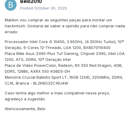
Belo2010
Posted
October 30, 2020
Maldon vou comprar as seguintes peças para montar um
hackintosh. Gostaria de saber a opinião para não comprar nada
errado:
Processador Intel Core i5 10400, 2.90GHz, (4.30GHz Turbo), 10ª
Geração, 6-Cores 12-Threads, LGA 1200, BX8070110400
Placa Mãe Asus Z490-Plus Tuf Gaming, Chipset Z490, Intel LGA
1200, ATX, DDR4, 10ª Geração Intel
Placa de Vídeo PowerColor, Radeon, RX 550 Red Dragon, 4GB,
DDR5, 128Bit, AXRX 550 4GBD5-DH
Memória Crucial Ballistix Sport LT, 16GB (2X8), 3200MHz, DDR4,
CL16, Branca - BL2K8G32C16U4W
Caso tenha algo melhor e mais compatível nesse preço,
agradeço a sugestão.
Atenciosamente, Belo